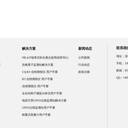
联系我
解决方案
新闻动态
地址：深
NB-IoT地埋式积水测点使用说明书(1)
公司新闻
手机：1992
仪
负氧离子监测站解决方案
行业动态
邮箱：BYQ
CQ-R4 虫情测报仪 用户手册
政策法规
QQ：1469
R3 虫情测报仪 用户手册
虫情测报仪 用户手册
全自动孢子捕捉分析仪用户手册
地质灾害GNSS位移监测站解决方案
GNSS位移监测站用户手册
称重式雨量计用户手册