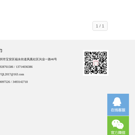
1 / 1
们
圳市宝安区福永街道凤凰社区兴业一路46号
8761586 / 13714036386
L2017@163.com
097526 / 3493142718