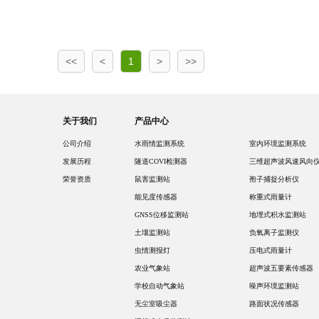
<<
<
1
>
>>
关于我们
产品中心
公司介绍
水雨情监测系统
室内环境监测系统
发展历程
隧道COVI检测器
三维超声波风速风向
荣誉资质
鼠害监测站
孢子捕捉分析仪
能见度传感器
称重式雨量计
GNSS位移监测站
地埋式积水监测站
土壤监测站
负氧离子监测仪
虫情测报灯
压电式雨量计
农业气象站
超声波五要素传感器
学校自动气象站
噪声环境监测站
无尘室吸尘器
路面状况传感器