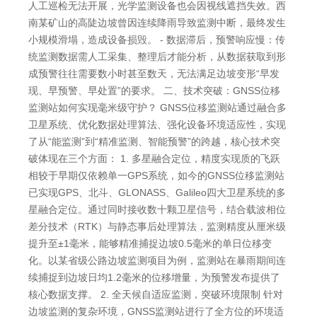
人工巡检无法开展，光学监测设备也会因视线遮挡失效。西
南某矿山的高陡边坡曾因连续降雨导致监测中断，最终发生
小规模滑塌，造成设备损毁。 - 数据滞后，预警响应慢：传
统监测数据需人工采集、整理后才能分析，从数据获取到形
成预警往往需要数小时甚至数天，无法满足边坡变形“早发
现、早预警、早处置”的要求。 二、技术突破：GNSS位移
监测站如何实现毫米级守护？ GNSS位移监测站通过融合多
卫星系统、优化数据处理算法、强化设备环境适应性，实现
了从“能监测”到“精准监测、智能预警”的跨越，核心技术突
破体现在三个方面： 1. 多星融合定位，精度实现质的飞跃
相较于早期仅依赖单一GPS系统，如今的GNSS位移监测站
已实现GPS、北斗、GLONASS、Galileo四大卫星系统的多
星融合定位。通过同时接收数十颗卫星信号，结合载波相位
差分技术（RTK）与静态事后处理算法，监测精度从厘米级
提升至±1毫米，能够精准捕捉边坡0.5毫米的单日位移变
化。以某省级公路边坡监测项目为例，监测站在暴雨期间连
续捕捉到边坡日均1.2毫米的位移增量，为预警发布提供了
核心数据支撑。 2. 全天候自适应监测，突破环境限制 针对
边坡监测的复杂环境，GNSS监测站进行了全方位的环境适