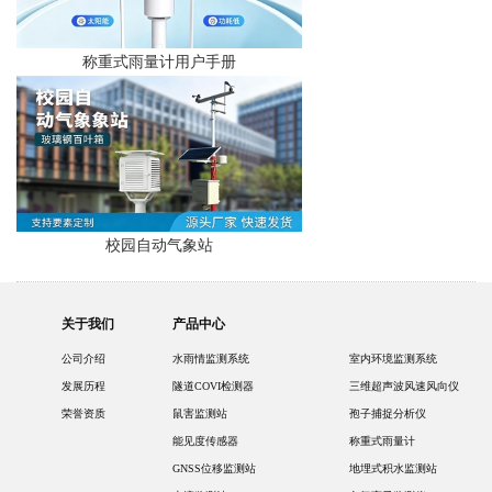
称重式雨量计用户手册
校园自动气象站
关于我们
产品中心
公司介绍
水雨情监测系统
室内环境监测系统
发展历程
隧道COVI检测器
三维超声波风速风向仪
荣誉资质
鼠害监测站
孢子捕捉分析仪
能见度传感器
称重式雨量计
GNSS位移监测站
地埋式积水监测站