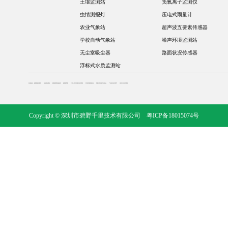
土壤监测站
负氧离子监测仪
虫情测报灯
压电式雨量计
农业气象站
超声波五要素传感器
学校自动气象站
噪声环境监测站
无尘室吸尘器
路面状况传感器
浮标式水质监测站
友情链接：
奥斯恩新浪微博
奥斯恩老网站
奥斯恩阿里诚信通
奥斯恩官网
中华人民共和国生态环境部
中国环境监测总站
中国环境保护产业协会
广东省生态环境厅
深圳市生态环境局
Copyright © 深圳市碧野千里技术有限公司
粤ICP备18015074号