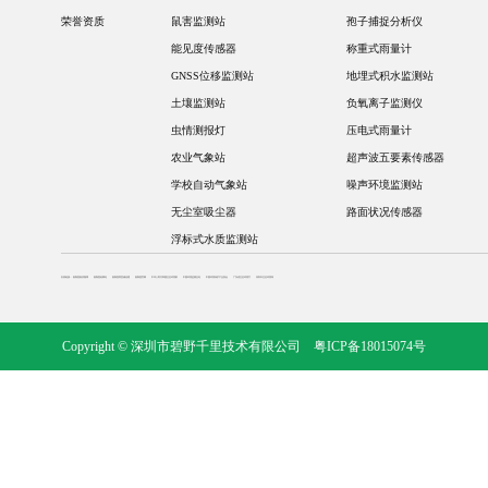
荣誉资质
鼠害监测站
孢子捕捉分析仪
能见度传感器
称重式雨量计
GNSS位移监测站
地埋式积水监测站
土壤监测站
负氧离子监测仪
虫情测报灯
压电式雨量计
农业气象站
超声波五要素传感器
学校自动气象站
噪声环境监测站
无尘室吸尘器
路面状况传感器
浮标式水质监测站
友情链接：
奥斯恩新浪微博
奥斯恩老网站
奥斯恩阿里诚信通
奥斯恩官网
中华人民共和国生态环境部
中国环境监测总站
中国环境保护产业协会
广东省生态环境厅
深圳市生态环境局
Copyright © 深圳市碧野千里技术有限公司
粤ICP备18015074号