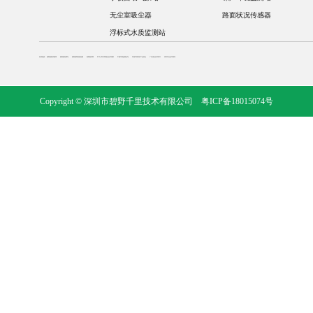
无尘室吸尘器
路面状况传感器
浮标式水质监测站
友情链接：
奥斯恩新浪微博
奥斯恩老网站
奥斯恩阿里诚信通
奥斯恩官网
中华人民共和国生态环境部
中国环境监测总站
中国环境保护产业协会
广东省生态环境厅
深圳市生态环境局
Copyright © 深圳市碧野千里技术有限公司
粤ICP备18015074号