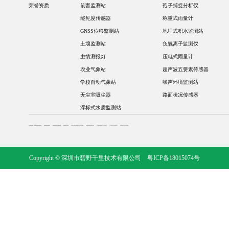
荣誉资质
鼠害监测站
孢子捕捉分析仪
能见度传感器
称重式雨量计
GNSS位移监测站
地埋式积水监测站
土壤监测站
负氧离子监测仪
虫情测报灯
压电式雨量计
农业气象站
超声波五要素传感器
学校自动气象站
噪声环境监测站
无尘室吸尘器
路面状况传感器
浮标式水质监测站
友情链接：
奥斯恩新浪微博
奥斯恩老网站
奥斯恩阿里诚信通
奥斯恩官网
中华人民共和国生态环境部
中国环境监测总站
中国环境保护产业协会
广东省生态环境厅
深圳市生态环境局
Copyright © 深圳市碧野千里技术有限公司
粤ICP备18015074号